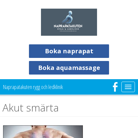
Boka naprapat
Boka aquamassage
Naprapatakuten rygg och ledklinik
Togg
navi
Akut smärta