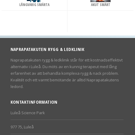
LÅNGVARIG SMÄRTA
AKUT SMÄRT
NAPRAPATAKUTEN RYGG & LEDKLINIK
Naprapatakuten rygg & ledklinik står för ett kostnadseffektivt
alternativ i Luleå. Du möts av en kunnig terapeut med lång
erfarenhet av att behandla komplexa rygg & nack problem.
Kvalitét och ett varmt bemötande är alltid Naprapatakutens
ledord.
KONTAKTINFORMATION
Luleå Science Park
977 75, Luleå